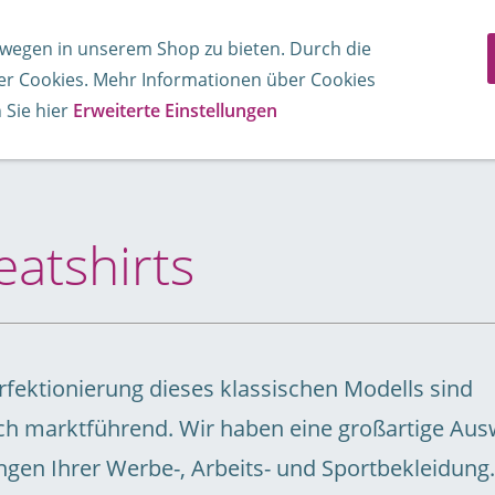
t
Sweatshirt
Neutral®
Sport Fitnes
wegen in unserem Shop zu bieten. Durch die
der Cookies. Mehr Informationen über Cookies
Cap Muetzen
4XL und grösser
Teddy Bären
 Sie hier
Erweiterte Einstellungen
atshirts
rfektionierung dieses klassischen Modells sind
h marktführend. Wir haben eine großartige Aus
ngen Ihrer Werbe-, Arbeits- und Sportbekleidung.