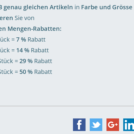
3 genau gleichen Artikeln
in
Farbe und Grösse
ieren
Sie von
en Mengen-Rabatten:
ück =
7 %
Rabatt
tück =
14 %
Rabatt
tück =
29 %
Rabatt
tück =
50 %
Rabatt