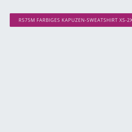
R575M FARBIGES KAPUZEN-SWEATSHIRT XS-2