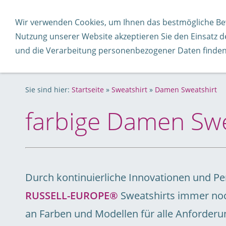
T-Shirt
Weiss guenstiger
Poloshir
Wir verwenden Cookies, um Ihnen das bestmögliche Be
Nutzung unserer Website akzeptieren Sie den Einsatz 
Fleece
Softshell
Outdoor-Jacke
und die Verarbeitung personenbezogener Daten finden
Sie sind hier:
Startseite
»
Sweatshirt
»
Damen Sweatshirt
farbige Damen Swe
Durch kontinuierliche Innovationen und Pe
RUSSELL-EUROPE®
Sweatshirts immer noc
an Farben und Modellen für alle Anforderu