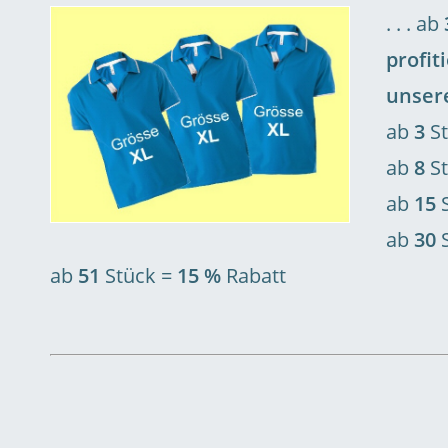
. . . ab
profit
unser
ab
3
St
ab
8
S
ab
15
S
ab
30
S
ab
51
Stück =
15 %
Rabatt