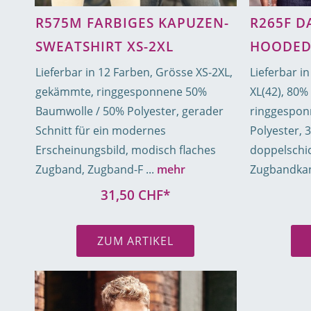
R575M FARBIGES KAPUZEN-
R265F D
SWEATSHIRT XS-2XL
HOODED
Lieferbar in 12 Farben, Grösse XS-2XL,
Lieferbar in
gekämmte, ringgesponnene 50%
XL(42), 80
Baumwolle / 50% Polyester, gerader
ringgespon
Schnitt für ein modernes
Polyester, 3
Erscheinungsbild, modisch flaches
doppelschi
Zugband, Zugband-F ...
mehr
Zugbandkana
31,50 CHF*
ZUM ARTIKEL