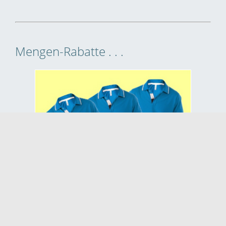
Mengen-Rabatte . . .
. . . ab
3 genau gleichen Artikeln
in
Farbe und Grösse profitieren
Sie von