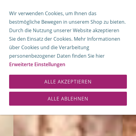
Navigation öffnen
Wir verwenden Cookies, um Ihnen das
bestmögliche Bewegen in unserem Shop zu bieten.
Durch die Nutzung unserer Website akzeptieren
Sie sind hier:
Startseite
»
Sweatshirt
Sie den Einsatz der Cookies. Mehr Informationen
Sweatshirts für Damen,
über Cookies und die Verarbeitung
personenbezogener Daten finden Sie hier
Herren und Kinder
Erweiterte Einstellungen
ALLE AKZEPTIEREN
ALLE ABLEHNEN